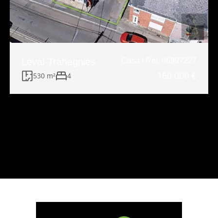
Leval-Trahegnies
Casa / Ref. 86997227
160.000 €
530 m²
4