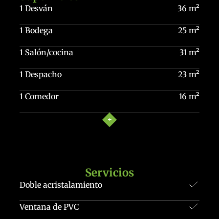
1 Desván
36 m²
1 Bodega
25 m²
1 Salón/cocina
31 m²
1 Despacho
23 m²
1 Comedor
16 m²
Servicios
Doble acristalamiento
Ventana de PVC