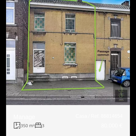
Manage
Casa / Ref. 86814654
80.000 €
350 m²
3