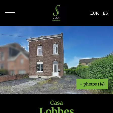
EUR
ES
+ photos (14)
Casa
Lobbes