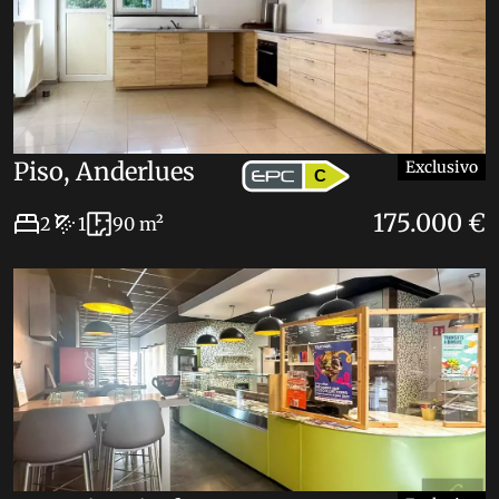
Piso, Anderlues
Exclusivo
C
175.000 €
2
1
90 m²