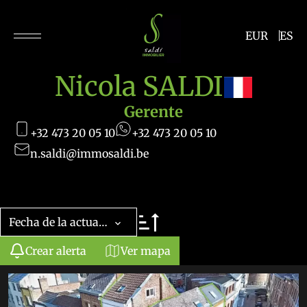
EUR
ES
Nicola SALDI
Gerente
+32 473 20 05 10
+32 473 20 05 10
n.saldi@immosaldi.be
Fecha de la actualización
Crear alerta
Ver mapa
+
−