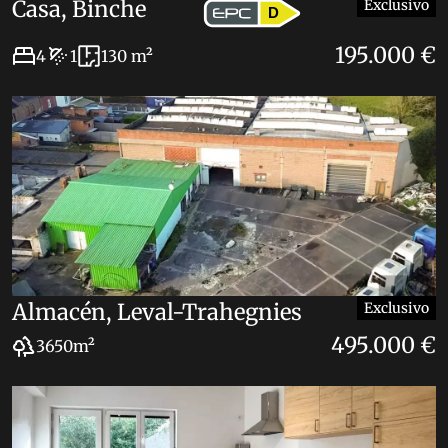
Casa, Binche
Exclusivo
D
195.000 €
4
1
130 m²
Almacén, Leval-Trahegnies
Exclusivo
495.000 €
3650m²