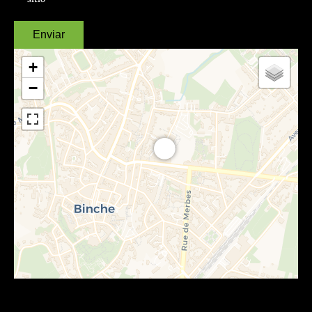
Enviar
+
−