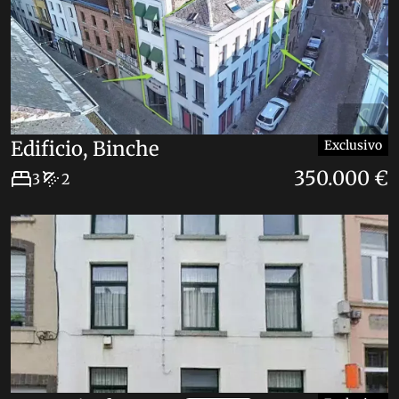
6
Edificio, Binche
Exclusivo
350.000 €
3
2