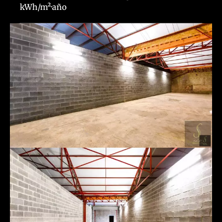
kWh/m²·año