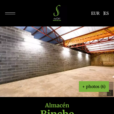
EUR
ES
+ photos (6)
Almacén