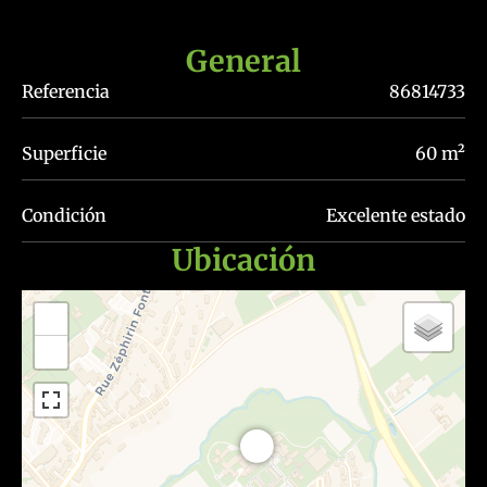
General
Referencia
86814733
Superficie
60 m²
Condición
Excelente estado
Ubicación
+
−