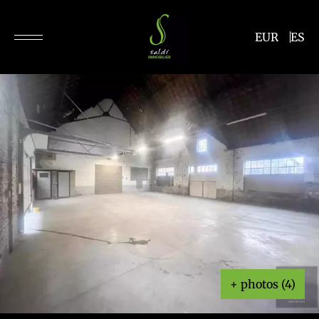
EUR
ES
+ photos (4)