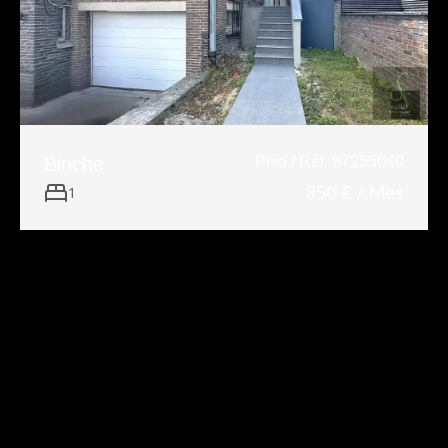
Binche
Piso / Ref. 87255040
850 € / Mes
1