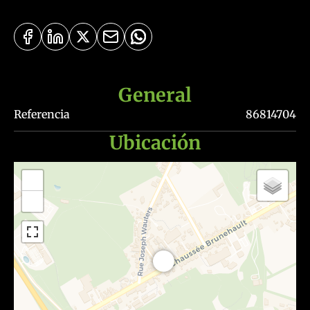
General
Referencia
86814704
Ubicación
+
−