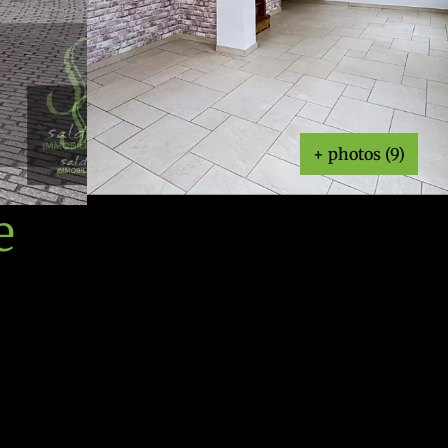
+ photos (9)
e