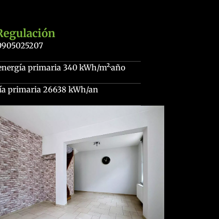
Regulación
0905025207
energía primaria
340 kWh/m²·año
ía primaria
26638 kWh/an