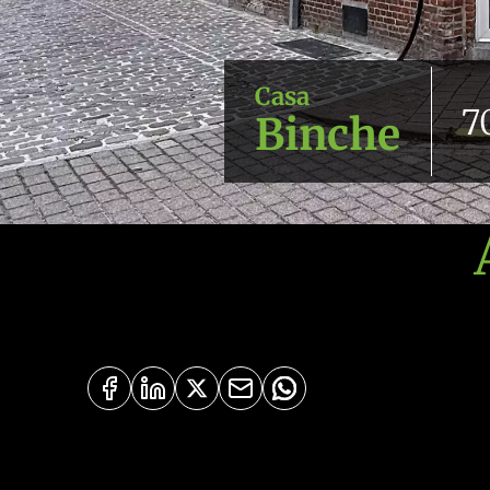
Casa
7
Binche