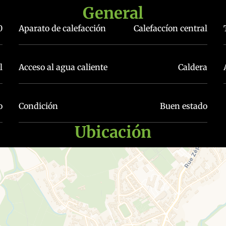
General
0
Aparato de calefacción
Calefaccíon central
l
Acceso al agua caliente
Caldera
o
Condición
Buen estado
Ubicación