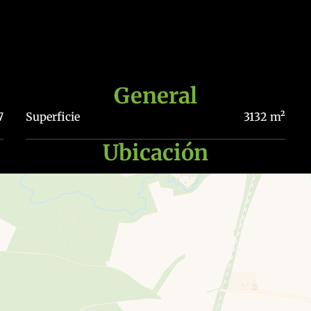
General
7
Superficie
3132 m²
Ubicación