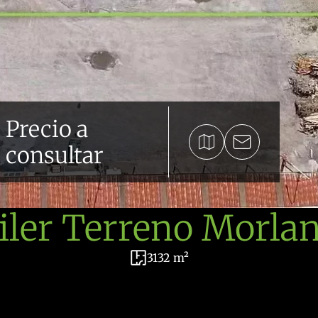
Precio a
consultar
iler Terreno Morla
3132 m²