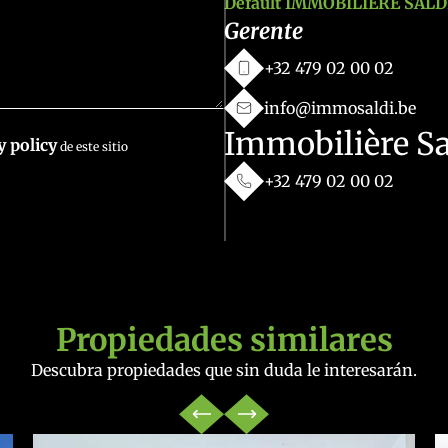
Default IMMOBILIÈRE SALD
Gerente
+32 479 02 00 02
info@immosaldi.be
Immobilière Sa
y policy
de este sitio
+32 479 02 00 02
Propiedades similares
Descubra propiedades que sin duda le interesarán.