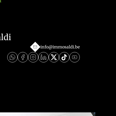
I
ldi
info@immosaldi.be