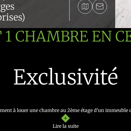
rges
rises)
1 CHAMBRE EN CE
Exclusivité
tement à louer une chambre au 2ème étage d'un immeuble 
 à manger avec cuisine ouverte équipée, une salle de douche
Lire la suite