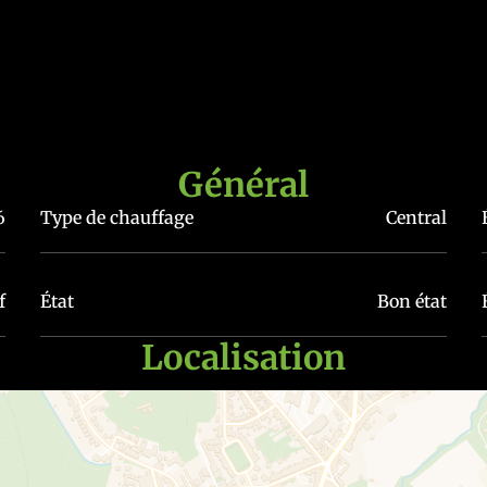
l collectif au mazout.
ion de chauffage, d'eau et l'entretien de chaudière.
Général
6
Type de chauffage
Central
tère indicatif et non contractuel; les propriétaires se réser
f
État
Bon état
Localisation