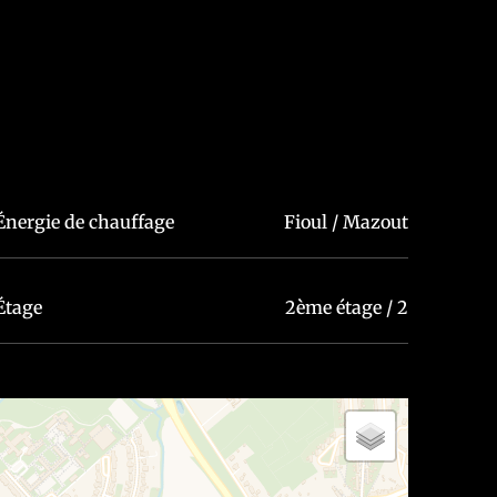
Énergie de chauffage
Fioul / Mazout
vent le droit d'accepter la candidature de leur
Étage
2ème étage / 2