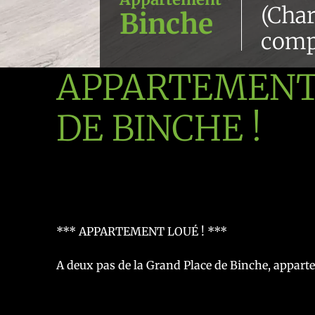
(Cha
Binche
comp
APPARTEMENT 
DE BINCHE !
*** APPARTEMENT LOUÉ ! ***
A deux pas de la Grand Place de Binche, appar
Composition : grand hall d'entrée, salon, salle