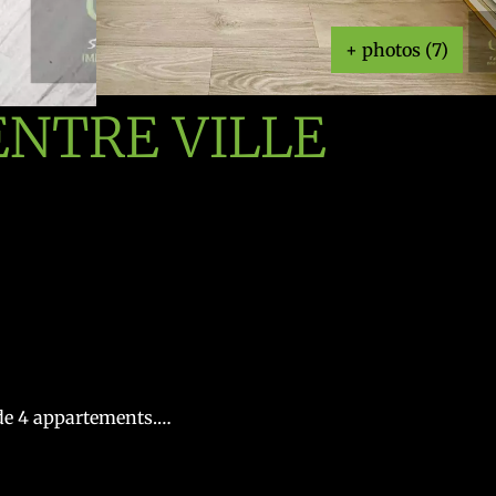
+ photos (7)
NTRE VILLE
de 4 appartements.
s, une chambre.