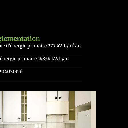
glementation
e d'énergie primaire
277 kWh/m²·an
énergie primaire
14834 kWh/an
204020156