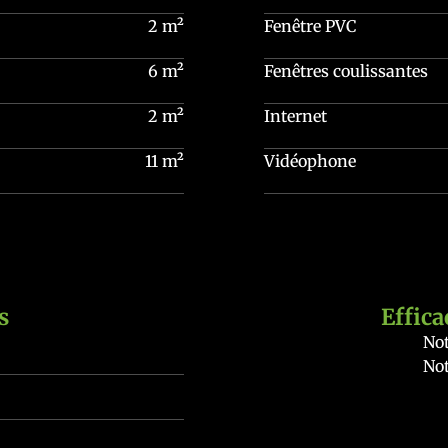
2 m²
Fenêtre PVC
6 m²
Fenêtres coulissantes
2 m²
Internet
11 m²
Vidéophone
s
Effica
Not
Not