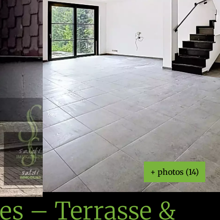
+ photos (14)
s – Terrasse &