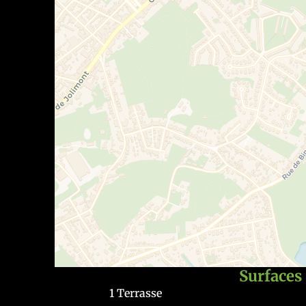
(montant, conditions, délais…).
Surfaces
1 Terrasse