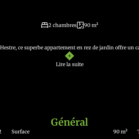
2 chambres
90 m²
Hestre, ce superbe appartement en rez de jardin offre un ca
Lire la suite
 luminosité et son accès direct au jardin.
s profitez d’un environnement verdoyant tout en restant 
Général
2
Surface
90 m²