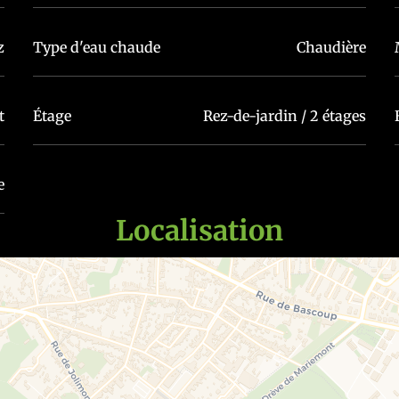
z
Type d'eau chaude
Chaudière
 et la salle à manger
t
Étage
Rez-de-jardin / 2 étages
e
Localisation
s sur demande)
 contractuel. Le(s) propriétaire(s) se réserve(nt) le droit d