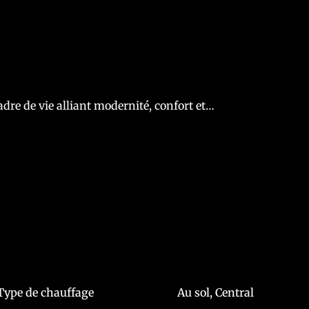
dre de vie alliant modernité, confort et
proche des commodités : commerces, écoles,
Type de chauffage
Au sol, Central