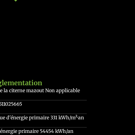
glementation
de la citerne mazout
Non applicable
511025665
e d'énergie primaire
331 kWh/m²·an
énergie primaire
54454 kWh/an