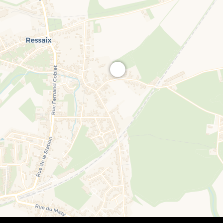
site, contactez nous sans attendre !
non contractuel.
récier la hauteur et la qualité des offres et retiendra(ont) c