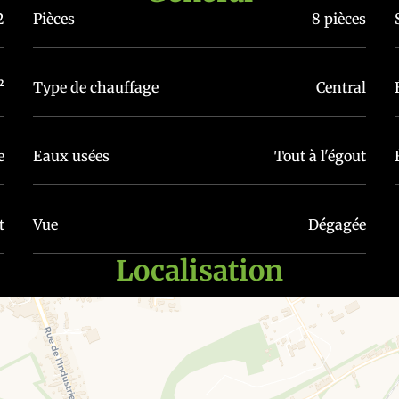
2
Pièces
8 pièces
²
Type de chauffage
Central
e
Eaux usées
Tout à l'égout
t
Vue
Dégagée
Localisation
 jours
ardin