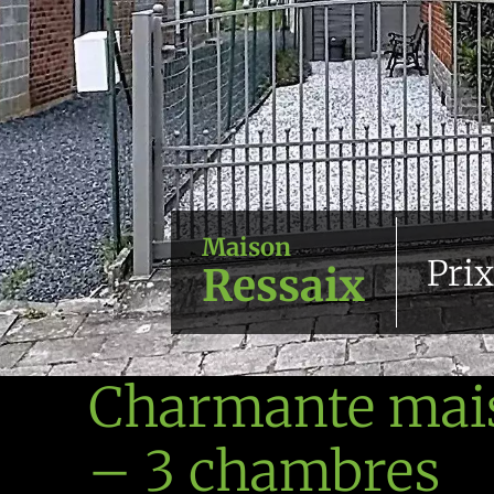
Maison
Pri
Ressaix
Charmante mais
– 3 chambres