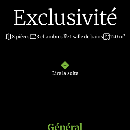
Exclusivité
8 pièces
3 chambres
1 salle de bains
120 m²
son 3 façades entièrement rénovée offre un cadre de vie mo
Lire la suite
à poser vos valises !
Général
tement sur la terrasse