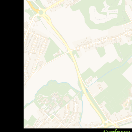
• Ambiance moderne et matériaux de qualité
• Jardin intime et terrasse conviviale
• Parking + passage latéral
• 3 chambres + dressing
• Aucuns travaux à prévoir
Pour toute information ou pour organiser une vi
Prix de départ : 310.000 €
Informations communiquées à titre indicatif et 
Le(s) propriétaire(s) se réserve(nt) le droit d’app
ses(leurs) critères.