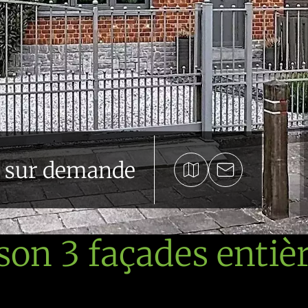
x sur demande
on 3 façades entiè