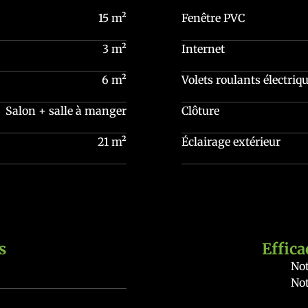
15 m²
Fenêtre PVC
3 m²
Internet
6 m²
Volets roulants électriq
Salon + salle à manger
Clôture
21 m²
Éclairage extérieur
s
Effica
Not
Not