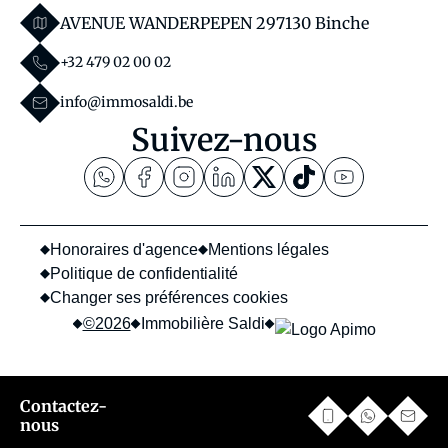
AVENUE WANDERPEPEN 29
7130 Binche
+32 479 02 00 02
info@immosaldi.be
Suivez-nous
Honoraires d'agence
Mentions légales
Politique de confidentialité
Changer ses préférences cookies
©2026
Immobilière Saldi
Contactez-
confidentialité
Ce site est protégé par reCAPTCHA et les règles de
et les
nous
conditions d'utilisation
de Google s'appliquent.