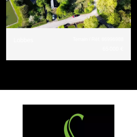
Lobbes
Terrain / Réf. 86996988
65 000 €