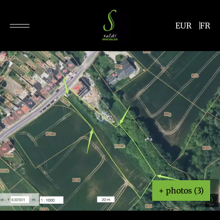
EUR
FR
+ photos (3)