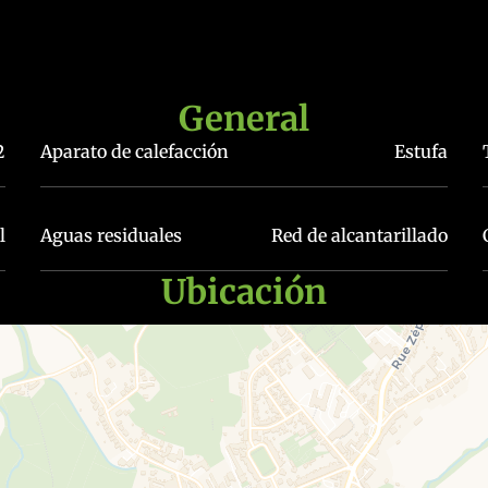
General
2
Aparato de calefacción
Estufa
l
Aguas residuales
Red de alcantarillado
Ubicación