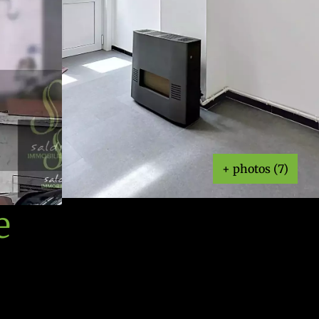
+ photos (7)
e