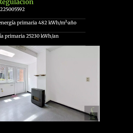
Regulación
0225005592
energía primaria
482 kWh/m²·año
ía primaria
25230 kWh/an