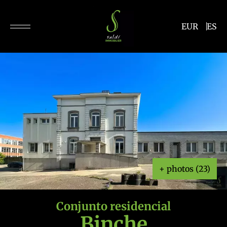
EUR
ES
+ photos (23)
Conjunto residencial
Binche