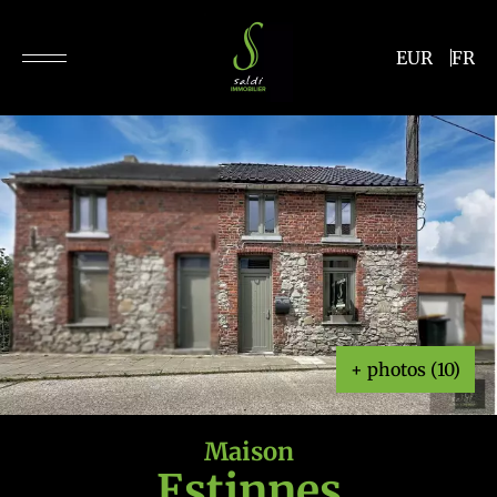
EUR
FR
+ photos (10)
Maison
Estinnes