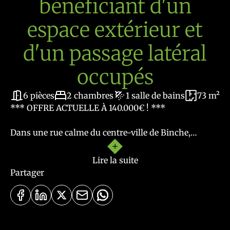
bénéficiant d'un
espace extérieur et
d'un passage latéral
occupés
6 pièces
2 chambres
1 salle de bains
73 m²
*** OFFRE ACTUELLE À 140.000€ ! ***
Dans une rue calme du centre-ville de Binche,
découvrez cette maison à rafraîchir bénéficiant
actuellement d'un passage latéral et d'un espace
Lire la suite
jardin occupés à titre précaire.
Partager
Maison à remettre au goût du jour, profitant d'une
vue directe sur les remparts de la ville.
La maison se compose comme suit :
Un hall d'entrée desservant une pièce de vie