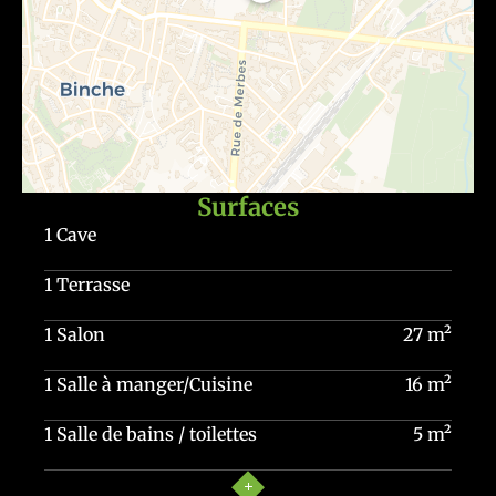
celle qui lui(leur) conviendra le mieux selon
ses(leurs) critères.
Surfaces
1 Cave
1 Terrasse
1 Salon
27 m²
1 Salle à manger/Cuisine
16 m²
1 Salle de bains / toilettes
5 m²