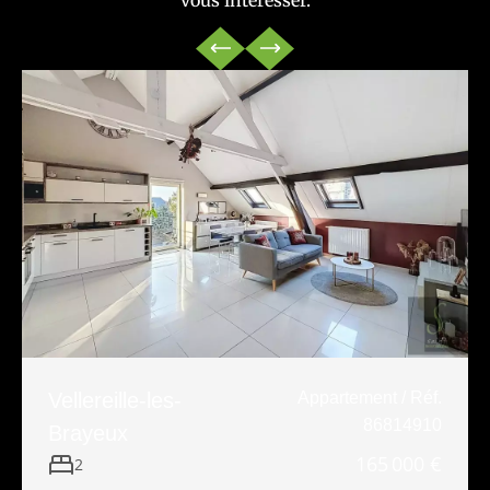
vous intéresser.
Vellereille-les-
Appartement / Réf.
86814910
Brayeux
165 000 €
2